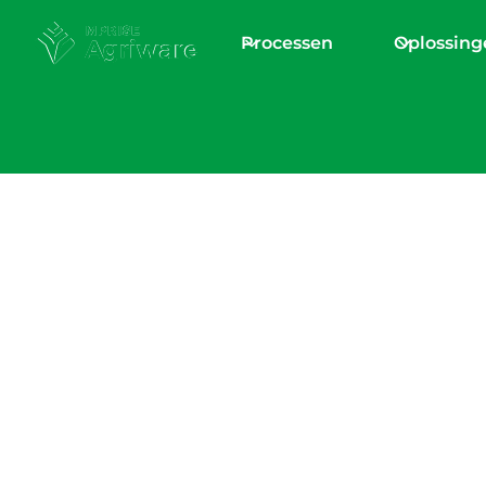
Processen
Oplossing
Contact
Contact Agriwar
Contact ons tea
Stel je vraag via onderstaande formulier