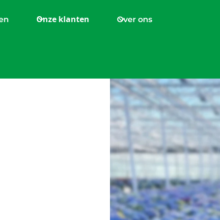
Onze klanten
en
Over ons
e
m