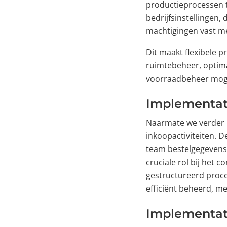
productieprocessen t
bedrijfsinstellingen,
machtigingen vast m
Dit maakt flexibele p
ruimtebeheer, optima
voorraadbeheer moge
Implementati
Naarmate we verder k
inkoopactiviteiten. D
team bestelgegevens 
cruciale rol bij het 
gestructureerd proc
efficiënt beheerd, m
Implementati