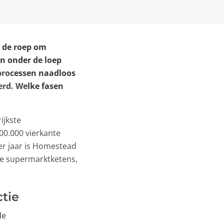
 de roep om
n onder de loep
processen naadloos
erd. Welke fasen
ijkste
00.000 vierkante
er jaar is Homestead
ste supermarktketens,
tie
de