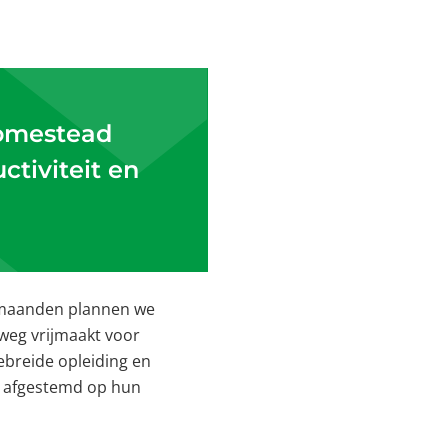
Homestead
ctiviteit en
7 maanden plannen we
 weg vrijmaakt voor
ebreide opleiding en
e, afgestemd op hun