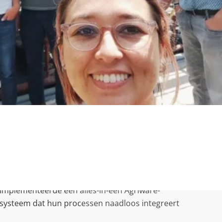
Het resultaat
Implementeerde een alles-in-één Agriware-
systeem dat hun processen naadloos integreert