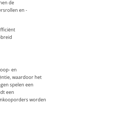
jnen de
rsrollen en -
fficiënt
ebreid
koop- en
iëntie, waardoor het
ngen spelen een
rdt een
 Inkooporders worden