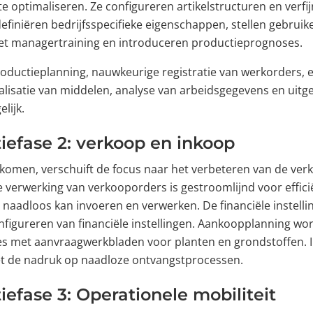
e optimaliseren. Ze configureren artikelstructuren en verfi
 definiëren bedrijfsspecifieke eigenschappen, stellen gebruike
et managertraining en introduceren productieprognoses.
roductieplanning, nauwkeurige registratie van werkorders, e
lisatie van middelen, analyse van arbeidsgegevens en uitg
lijk.
efase 2: verkoop en inkoop
omen, verschuift de focus naar het verbeteren van de ver
e verwerking van verkooporders is gestroomlijnd voor effic
naadloos kan invoeren en verwerken. De financiële instelli
configureren van financiële instellingen. Aankoopplanning wo
es met aanvraagwerkbladen voor planten en grondstoffen.
et de nadruk op naadloze ontvangstprocessen.
efase 3: Operationele mobiliteit