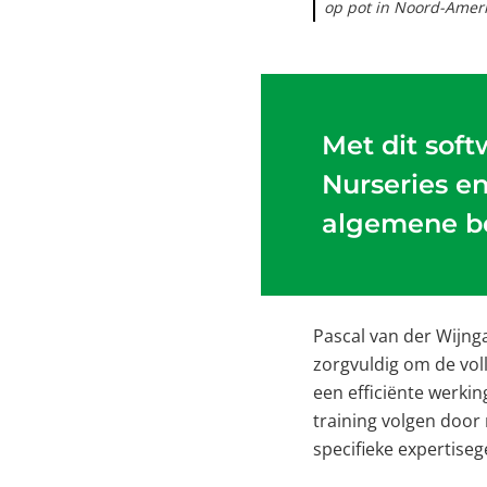
op pot in Noord-Ameri
Met dit sof
Nurseries en
algemene be
Pascal van der Wijng
zorgvuldig om de vol
een efficiënte werki
training volgen door
specifieke expertiseg