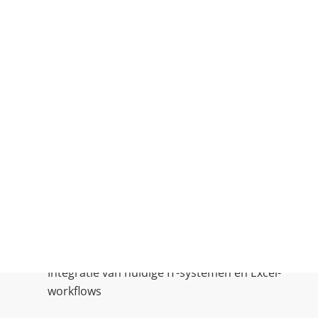
De uitdaging
Integratie van huidige IT-systemen en Excel-
workflows