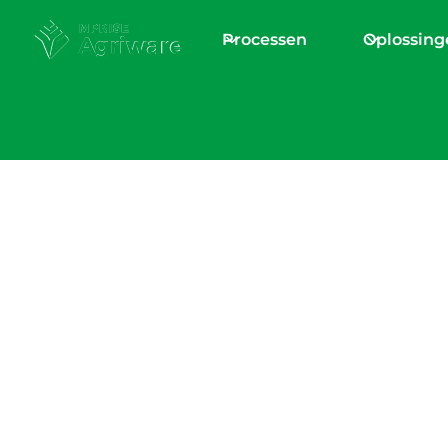
Processen
Oplossing
Home
/
Verhalen van klanten
Hoe Homestead
Growers en Ame
Farms IT-system
integreren