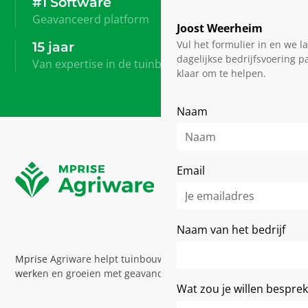
#1 Software
Geavanceerd platform
Joost Weerheim
Vul het formulier in en we l
15 jaar
dagelijkse bedrijfsvoering p
Van expertise in de tuinbouw
klaar om te helpen.
Naam
Email
Naam van het bedrijf
Mprise Agriware helpt tuinbouwbedrijven efficiënter
werken en groeien met geavanceerde software en expertise
Wat zou je willen bespre