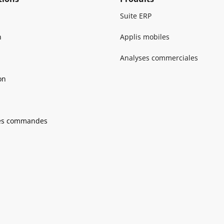
Suite ERP
n
Applis mobiles
Analyses commerciales
on
n
des commandes