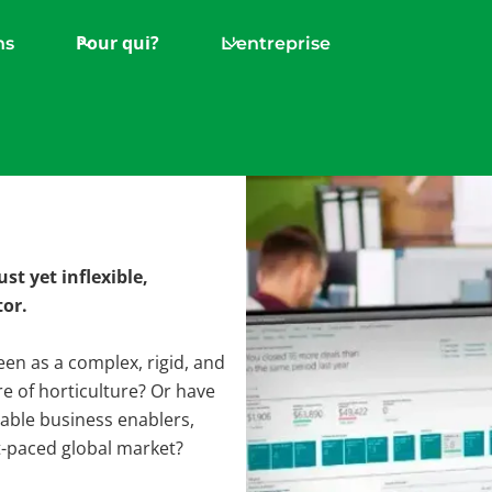
Pour qui?
ns
L'entreprise
RP vs.
st yet inflexible,
tor.
seen as a complex, rigid, and
e of horticulture? Or have
able business enablers,
st-paced global market?