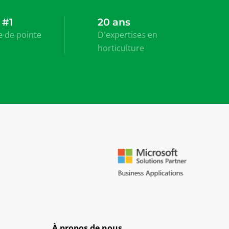
 #1
20 ans
e de pointe
D'expertises en
horticulture
À propos de nous