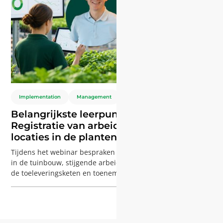
Implementation
Management
ERP
Belangrijkste leerpunten webinar :
Registratie van arbeid, artikelen en
locaties in de plantenkwekerij
Tijdens het webinar bespraken we belangrijke uitdagingen
in de tuinbouw, stijgende arbeidskosten, complexiteit van
de toeleveringsketen en toenemende productiekosten. En
hoe meer dan 200 telers deze aanpakken met Agriware;
met inzichten van Tom de Ree over procesverbetering en
adoptie, en Aoxiang Xin die de Agriware Time App
demonstreert voor eenvoudige arbeidsregistratie.