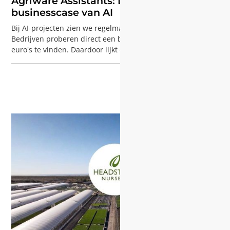
Agriware Assistants: De verborgen
businesscase van AI
Bij AI-projecten zien we regelmatig dezelfde valkuil.
Bedrijven proberen direct een businesscase van 100.000
euro's te vinden. Daardoor lijkt een kleinere AI-casus, met
bijvoorbeeld een besparing van €5.000 per jaar door enkele
controles of handmatige berekeningen te automatiseren, al
snel niet relevant genoeg.