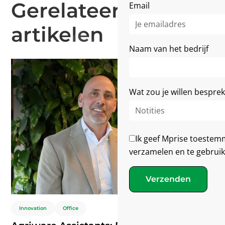
Gerelateerde
Email
artikelen
Naam van het bedrijf
Wat zou je willen bespre
Ik geef Mprise toestem
verzamelen en te gebruik
Verzenden
Innovation
Office