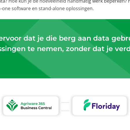
 data? Hoe kun je de hoeveelheid handmatig werk beperken? H
in-one software en stand-alone oplossingen.
ervoor dat je die berg aan data geb
ssingen te nemen, zonder dat je verd