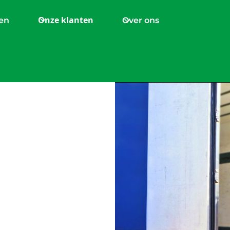
Onze klanten
en
Over ons
 all-
of toch
expertise in horticulture