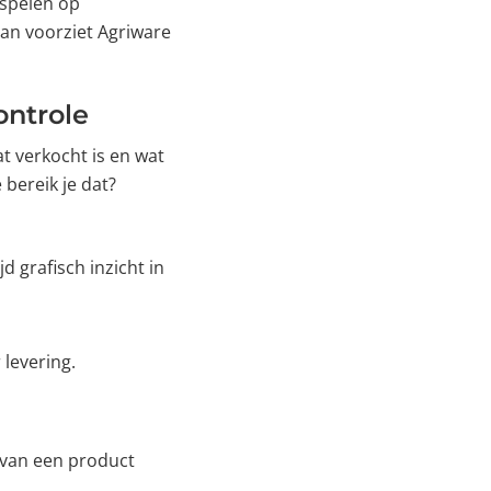
inspelen op
dan voorziet Agriware
ontrole
t verkocht is en wat
bereik je dat?
d grafisch inzicht in
 levering.
s van een product