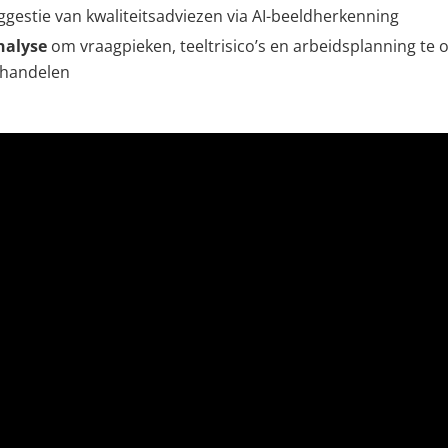
ggestie van kwaliteitsadviezen via AI-beeldherkenning
nalyse
om vraagpieken, teeltrisico’s en arbeidsplanning te 
e handelen