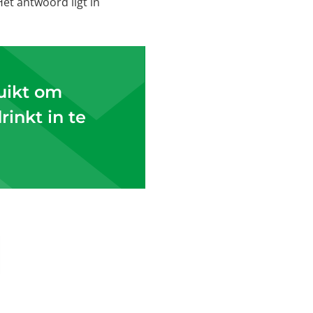
et antwoord ligt in
ruikt om
rinkt in te