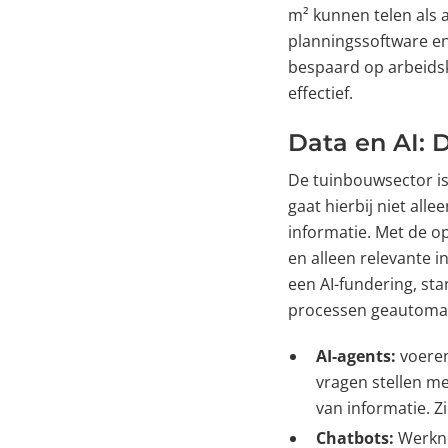
m² kunnen telen als 
planningssoftware en
bespaard op arbeidsko
effectief.
Data en AI: 
De tuinbouwsector is 
gaat hierbij niet al
informatie. Met de o
en alleen relevante 
een AI-fundering, st
processen geautoma
AI-agents:
voeren
vragen stellen me
van informatie. Z
Chatbots:
Werkne