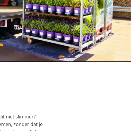
n meer kleine
de snelheid en
mintegratie en
it niet slimmer?”
nemen, zonder dat je