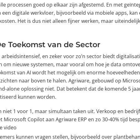
alle processen goed op elkaar zijn afgestemd. En met geïnt
 een digitale werkvloer, bijvoorbeeld via mobiele apps, ka
sten. Het is dus niet alleen fijner werken, maar uiteindelij
De Toekomst van de Sector
arbeidsintensief, en zeker voor zo’n sector biedt digitalisat
leen om nieuwe systemen, maar vooral om hoe je data omtove
pkomst van AI wordt het mogelijk om enorme hoeveelheden 
inzichten naar boven te halen. Agriware, gebouwd op Micros
and-alone oplossing niet. Dat betekent dat de komende 5 jaa
tiseerd kunnen worden.
 niet 1 voor 1, maar simultaan taken uit. Verkoop en bedrij
t Microsoft Copilot aan Agriware ERP en zo 30-40% tijd be
ie video
mers kunnen vragen stellen, bijvoorbeeld over plantbeha