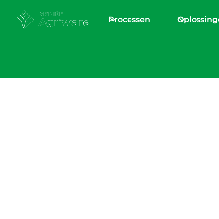
Processen
Oplossing
Home
/
Blogs en nieuws
Moderniseren met
in-one software, 
stand-alone?
William van Loenen
Chief Product Officer at Mprise Agriware with 20+ years of 