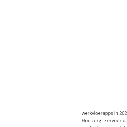
operations and software development
Veel kwekerijen mer
orderregels verwerke
efficiëntie in de weg
werkvloerapps in 202
Hoe zorg je ervoor da