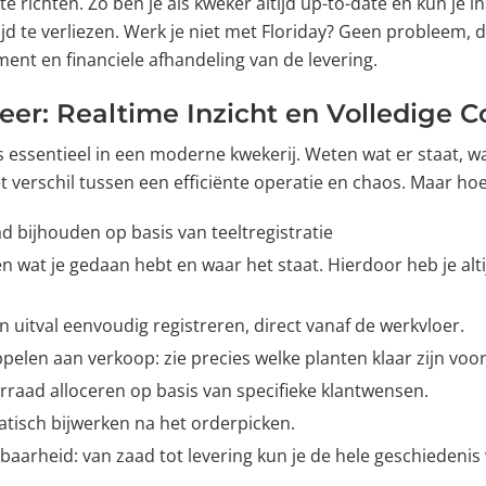
 te richten. Zo ben je als kweker altijd up-to-date en kun je 
jd te verliezen. Werk je niet met Floriday? Geen probleem, 
ment en financiele afhandeling van de levering.
er: Realtime Inzicht en Volledige C
s essentieel in een moderne kwekerij. Weten wat er staat, wa
verschil tussen een efficiënte operatie en chaos. Maar hoe 
d bijhouden op basis van teeltregistratie
n wat je gedaan hebt en waar het staat. Hierdoor heb je altij
 uitval eenvoudig registreren, direct vanaf de werkvloer.
elen aan verkoop: zie precies welke planten klaar zijn voor
raad alloceren op basis van specifieke klantwensen.
isch bijwerken na het orderpicken.
rbaarheid: van zaad tot levering kun je de hele geschiedeni