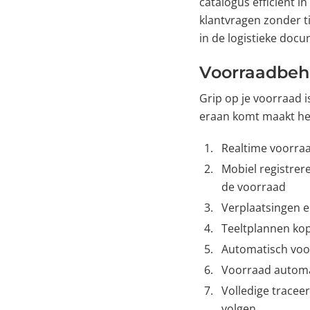
catalogus efficiënt in
klantvragen zonder ti
in de logistieke docu
Voorraadbehe
Grip op je voorraad i
eraan komt maakt het 
Realtime voorraa
Mobiel registrere
de voorraad
Verplaatsingen en
Teeltplannen kopp
Automatisch voor
Voorraad automat
Volledige tracee
volgen.