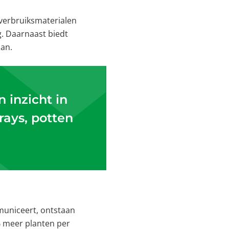
 verbruiksmaterialen
g. Daarnaast biedt
aan.
 inzicht in
rays, potten
municeert, ontstaan
7% meer planten per