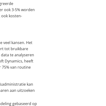
egreerde
n er ook 3-5% worden
k ook kosten-
ie veel kansen. Het
rt tot bruikbare
data te analyseren
oft Dynamics, heeft
r 75% van routine
fsadministratie kan
sparen aan uitzoeken
ndeling gebaseerd op