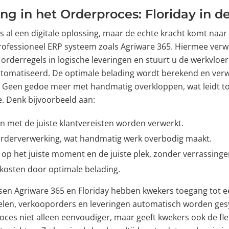
g in het Orderproces: Floriday in de
s al een digitale oplossing, maar de echte kracht komt naa
rofessioneel ERP systeem zoals Agriware 365. Hiermee verw
e orderregels in logische leveringen en stuurt u de werkvloe
eautomatiseerd. De optimale belading wordt berekend en verw
. Geen gedoe meer met handmatig overkloppen, wat leidt t
e. Denk bijvoorbeeld aan:
n met de juiste klantvereisten worden verwerkt.
e orderverwerking, wat handmatig werk overbodig maakt.
 op het juiste moment en de juiste plek, zonder verrassinge
kosten door optimale belading.
ssen Agriware 365 en Floriday hebben kwekers toegang tot 
elen, verkooporders en leveringen automatisch worden ges
ces niet alleen eenvoudiger, maar geeft kwekers ook de flex