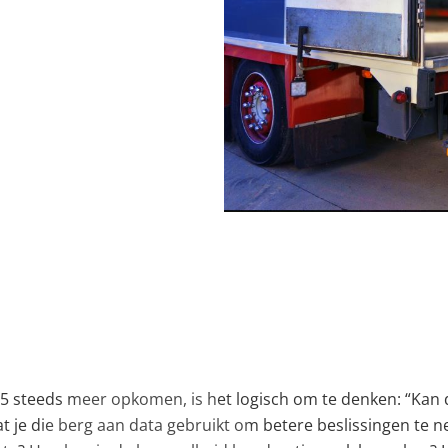
ken dat hun orderproces steeds complexer wordt. Ze moete
n en de software die ze gebruiken is vaak verouderd en zit 
. Zeker nu technologieën zoals AI-automatisering, kassystee
5 steeds meer opkomen, is het logisch om te denken: “Kan d
t je die berg aan data gebruikt om betere beslissingen te 