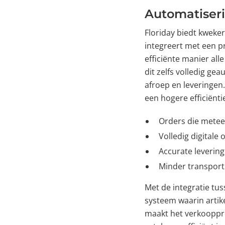
Automatiserin
Floriday biedt kweker
integreert met een p
efficiënte manier all
dit zelfs volledig g
afroep en leveringen
een hogere efficiënti
Orders die metee
Volledig digital
Accurate levering
Minder transport
Met de integratie tu
systeem waarin artik
maakt het verkooppro