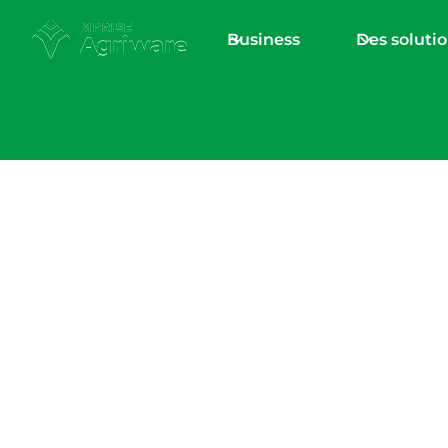
Business
Des soluti
Logiciel
d'entreprise
Adap
l'horticulture
Prenez le contrôle de vos opérations et stimule
Télécharger le dépliant
Réservez une