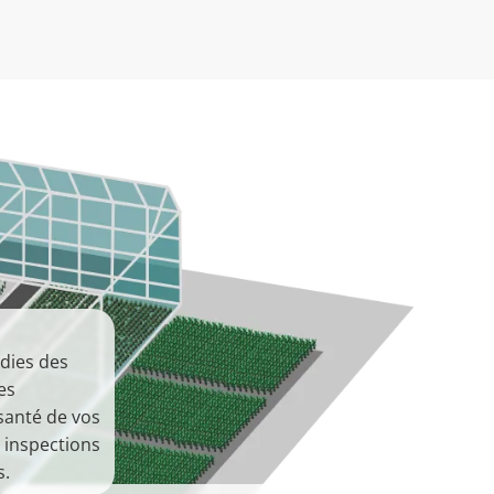
adies des
es
santé de vos
 inspections
s.