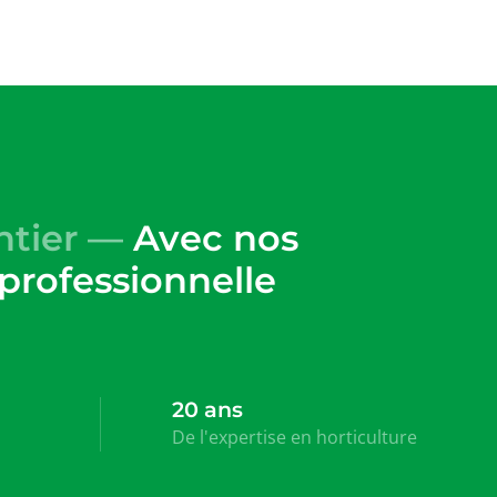
entier —
Avec nos
 professionnelle
20 ans
De l'expertise en horticulture