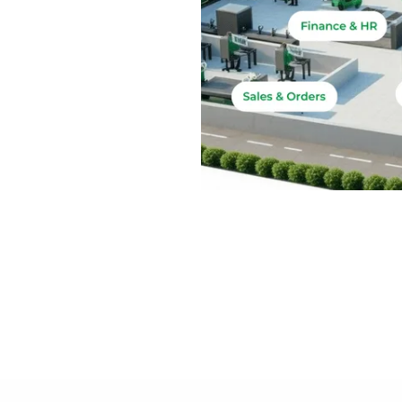
culteurs
ité horticole
gestion d'entreprise intégrée et
 horticole.