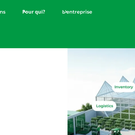
Pour qui?
ons
L'entreprise
té à
z la croissance
 démo