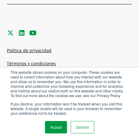
Política de privacidad
Términos y condiciones
This website stores cookies on your computer. These cookies are
Configuración de cookies
used to collect information about how you interact with our website
and allow us to remember you. We use this information in order to
improve and customize your browsing experience and for analytics
and metrics about our visitors both on this website and other media.
©
2026
Agriware. Todos los derechos
To find out more about the cookies we use, see our Privacy Policy
reservados.
If you decline, your information won’t be tracked when you visit this
website. A single cookie will be used in your browser to remember
your preference not to be tracked.
Carreras
Accept
Decline