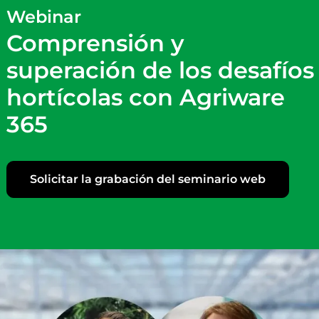
Homestead Growers y
Amerigo Farms eligen
Agriware ERP
Historia de un cliente