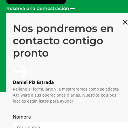
Reserva una demostración
Nos pondremos en
Más de 120
Profesionales en Mprise
contacto contigo
Software #1
pronto
Plataforma de última generación
15 años
De experiencia en horticultura
Daniel Piz Estrada
Rellene el formulario y le mostraremos cómo se adapta
Agriware a sus operaciones diarias. Nuestros equipos
locales están listos para ayudar.
Nombre