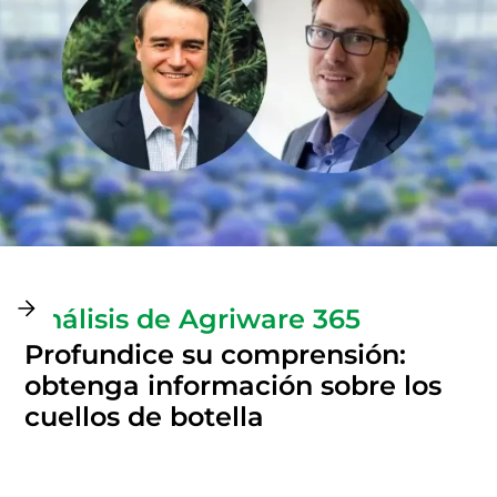
Slide 3 of 3.
Análisis de Agriware 365
Profundice su comprensión:
obtenga información sobre los
cuellos de botella