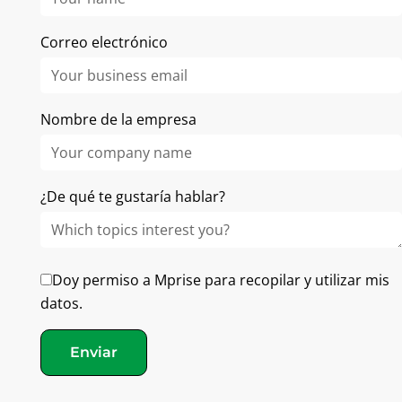
Correo electrónico
En Mprise Agriware, nuestro objetivo es ayudar a las
empresas hortícolas a sobresalir con un software
inteligente y la orientación de expertos
Nombre de la empresa
Soluciones
¿De qué te gustaría hablar?
Finanzas
Producción
Inventario
Doy permiso a Mprise para recopilar y utilizar mis
datos.
Planificación
Envío
Enviar
Gestión de pedidos