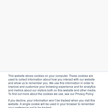
Al suscribirte aceptas nuestras
Política de privacidad
Política de privacidad
Términos y condiciones
This website stores cookies on your computer. These cookies are
Configuración de cookies
used to collect information about how you interact with our website
and allow us to remember you. We use this information in order to
improve and customize your browsing experience and for analytics
and metrics about our visitors both on this website and other media.
©
2026
Agriware. Todos los derechos
To find out more about the cookies we use, see our Privacy Policy
reservados.
If you decline, your information won’t be tracked when you visit this
website. A single cookie will be used in your browser to remember
your preference not to be tracked.