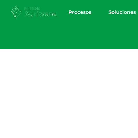
Procesos
Soluciones
Soporte
Mesa de servicio
soporte
Aprise Agriware
Su portal de asistencia técnica