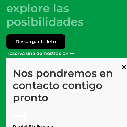
explore las
posibilidades
Descargar folleto
Reserva una demostración
Nos pondremos en
Más de 120
Profesionales en Mprise
contacto contigo
Software #1
pronto
Plataforma de última generación
15 años
De experiencia en horticultura
Daniel Piz Estrada