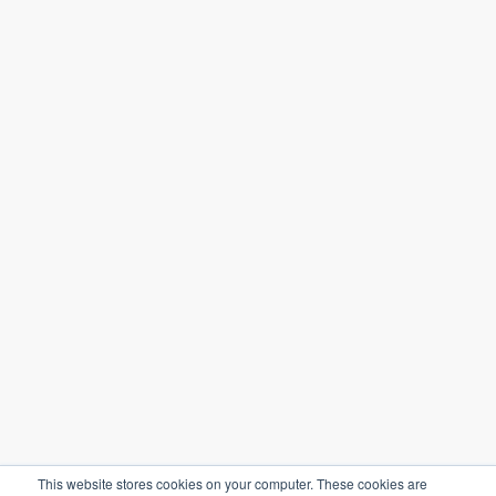
Enviar
Al suscribirte aceptas nuestras
Política de privacidad
Política de privacidad
Términos y condiciones
This website stores cookies on your computer. These cookies are