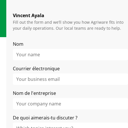
20 ans
D'expertises en horticulture
Vincent Ayala
Fill out the form and we’ll show you how Agriware fits into
your daily operations. Our local teams are ready to help.
Nom
More Stories
Courrier électronique
Nom de l'entreprise
De quoi aimerais-tu discuter ?