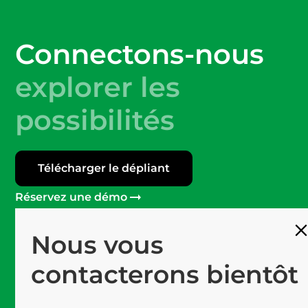
Connectons-nous
explorer les
possibilités
Télécharger le dépliant
Réservez une démo
Nous vous
Plus de 120
Les professionnels de Mprise
contacterons bientôt
Logiciel #1
Plateforme de pointe