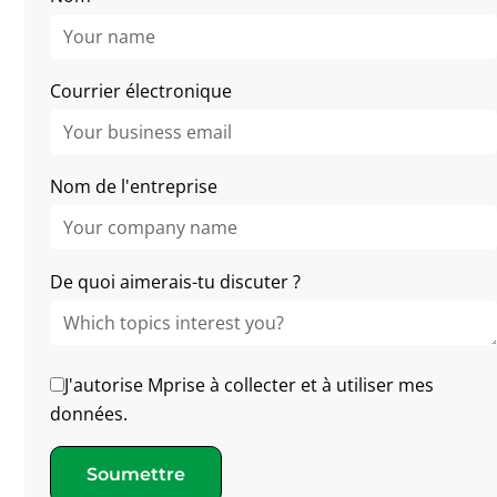
More Stories
Courrier électronique
Nom de l'entreprise
De quoi aimerais-tu discuter ?
J'autorise Mprise à collecter et à utiliser mes
Ambrosia Nurseries : une
données.
implémentation réussie d’Agriware ERP
– 30 % en dessous du budget
Soumettre
Ambrosia, gère 10 000 m² de cultures sur 6 hectares,