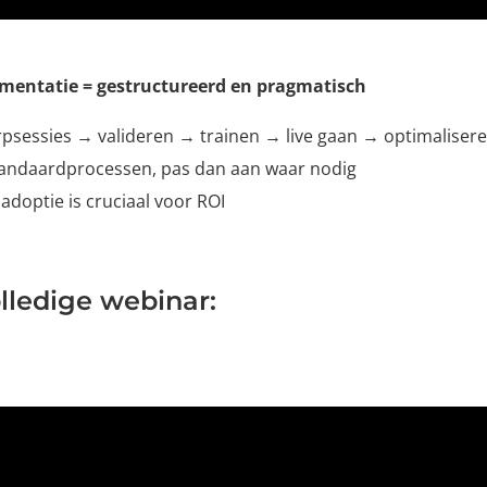
ementatie = gestructureerd en pragmatisch
psessies → valideren → trainen → live gaan → optimaliser
tandaardprocessen, pas dan aan waar nodig
adoptie is cruciaal voor ROI
olledige webinar: