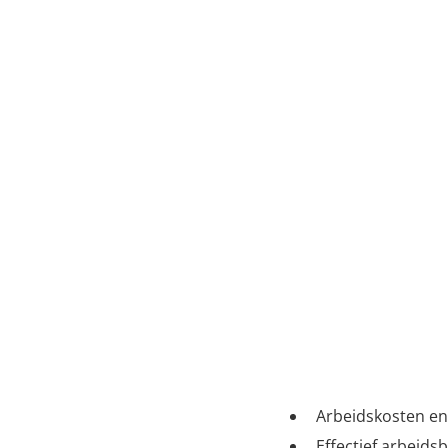
de plantenkweke
Belangrijk
1. Arbeid blijft de g
Arbeidskosten en 
Effectief arbeids