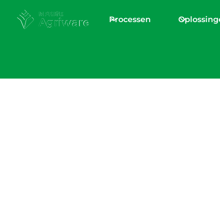
Processen
Oplossing
Home
/
Blogs en nieuws
Belangrijkste
leerpunten webin
Registratie van a
artikelen en loca