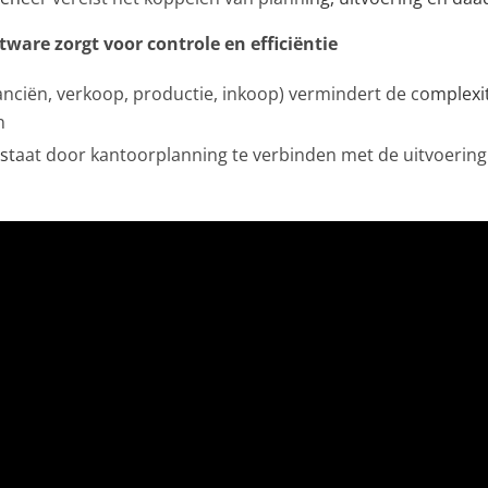
tware zorgt voor controle en efficiëntie
anciën, verkoop, productie, inkoop) vermindert de complexit
n
staat door kantoorplanning te verbinden met de uitvoering