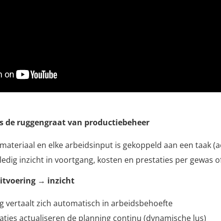
 is de ruggengraat van productiebeheer
lk materiaal en elke arbeidsinput is gekoppeld aan een taak (ac
lledig inzicht in voortgang, kosten en prestaties per gewas o
itvoering → inzicht
g vertaalt zich automatisch in arbeidsbehoefte
raties actualiseren de planning continu (dynamische lus)