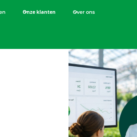
Onze klanten
en
Over ons
ar :
rbeid,
ties in