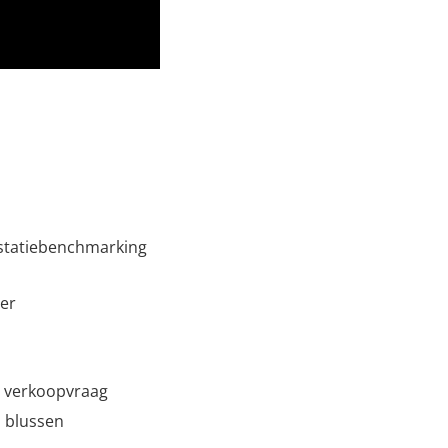
estatiebenchmarking
oer
e verkoopvraag
s blussen