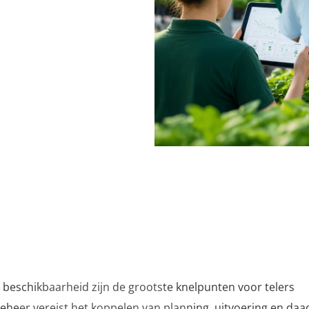
rij
ste lessen:
rootste uitdaging
beschikbaarheid zijn de grootste knelpunten voor telers
beheer vereist het koppelen van planning, uitvoering en daa