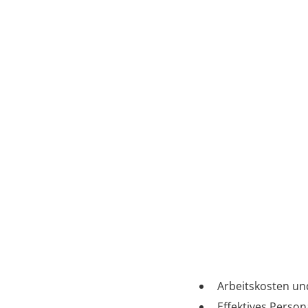
Gartenbaubetri
Wichtige 
1. Arbeitskräfte bl
Arbeitskosten un
Effektives Perso