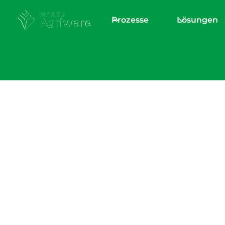
Prozesse
Lösungen
Home
/
Blogs & News
Wichtige Erkenn
Erfassung von
Arbeitszeiten, Ar
und Standorten 