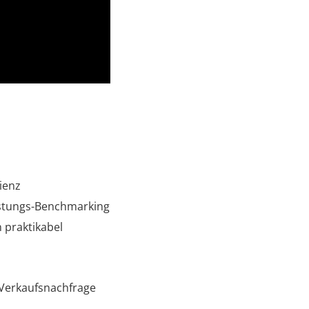
zienz
istungs-Benchmarking
 praktikabel
r Verkaufsnachfrage