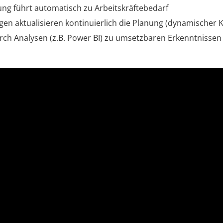
ng führt automatisch zu Arbeitskräftebedarf
gen aktualisieren kontinuierlich die Planung (dynamischer K
ch Analysen (z.B. Power BI) zu umsetzbaren Erkenntnissen