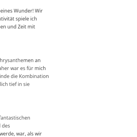
kleines Wunder! Wir
ivität spiele ich
hen und Zeit mit
 Chrysanthemen an
aher war es für mich
 finde die Kombination
h tief in sie
 fantastischen
l des
erde, war, als wir