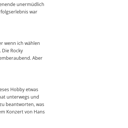
chenende unermüdlich
rfolgserlebnis war
ber wenn ich wählen
. Die Rocky
atemberaubend. Aber
dieses Hobby etwas
onat unterwegs und
 zu beantworten, was
inem Konzert von Hans