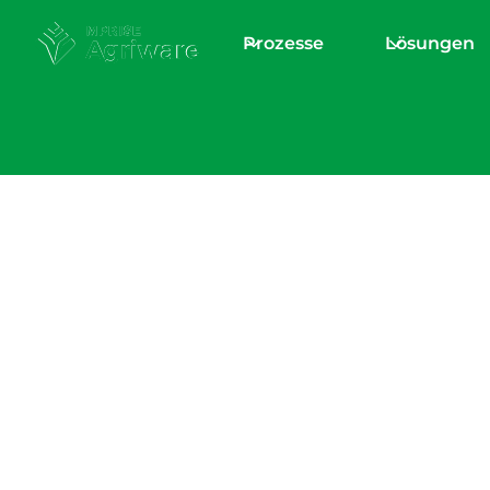
Prozesse
Lösungen
Home
/
Blogs & News
Lernen Sie das
Agriware-
Vertriebsteam k
5 Fragen an Joos