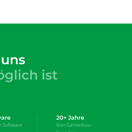
 uns
glich ist
ware
20+ Jahre
 Software
Von Gartenbau-