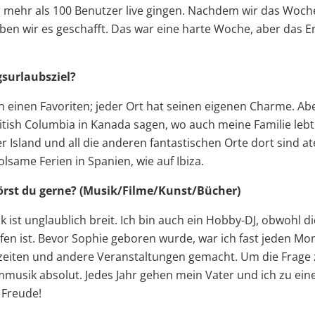
r mehr als 100 Benutzer live gingen. Nachdem wir das Wo
ben wir es geschafft. Das war eine harte Woche, aber das E
gsurlaubsziel?
ich einen Favoriten; jeder Ort hat seinen eigenen Charme. A
itish Columbia in Kanada sagen, wo auch meine Familie lebt
 Island und all die anderen fantastischen Orte dort sind 
lsame Ferien in Spanien, wie auf Ibiza.
örst du gerne? (Musik/Filme/Kunst/Bücher)
ist unglaublich breit. Ich bin auch ein Hobby-DJ, obwohl 
en ist. Bevor Sophie geboren wurde, war ich fast jeden M
zeiten und andere Veranstaltungen gemacht. Um die Frage
Filmmusik absolut. Jedes Jahr gehen mein Vater und ich zu e
 Freude!