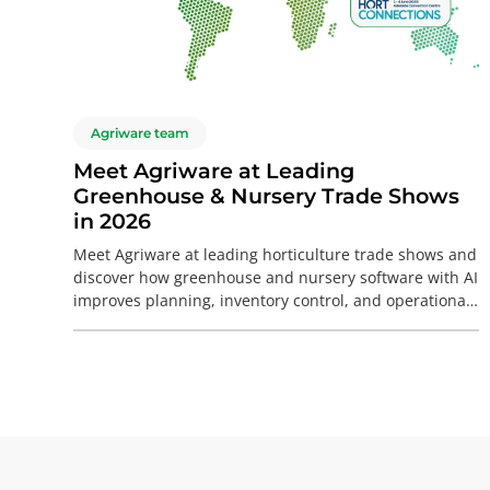
Agriware team
Meet Agriware at Leading
Greenhouse & Nursery Trade Shows
in 2026
Meet Agriware at leading horticulture trade shows and
discover how greenhouse and nursery software with AI
improves planning, inventory control, and operational
visibility. You can meet Agriware at key events,
including Cultivate USA (Booth 3432), Farwest USA
(Booth 160/28), Nursery/Landscape Expo, Texas (Booth
3310), Four Oaks, UK (Booth D11), and more.