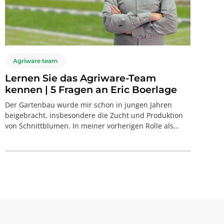
Agriware team
Lernen Sie das Agriware-Team
kennen | 5 Fragen an Eric Boerlage
Der Gartenbau wurde mir schon in jungen Jahren
beigebracht, insbesondere die Zucht und Produktion
von Schnittblumen. In meiner vorherigen Rolle als
Verkaufsleiter bei Dümmen Orange habe ich viele
Baumschulen weltweit besucht. Es war faszinierend zu
sehen, wie Menschen auf verschiedenen Kontinenten
miteinander verbunden sind.