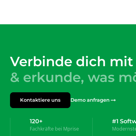
Verbinde dich mit
& erkunde, was mö
Kontaktiere uns
Demo anfragen
120+
#1 Soft
Fachkräfte bei Mprise
Modernste