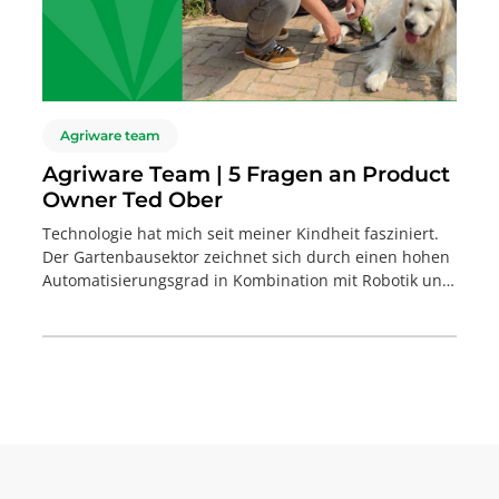
Agriware team
Agriware Team | 5 Fragen an Product
Owner Ted Ober
Technologie hat mich seit meiner Kindheit fasziniert.
Der Gartenbausektor zeichnet sich durch einen hohen
Automatisierungsgrad in Kombination mit Robotik und
Klimatechnik aus. Mit der Agriware 365-Plattform
agieren wir an der Schnittstelle all dieser Faktoren. All
diese Prozesse zusammen zu koordinieren, ist eine
große Herausforderung.