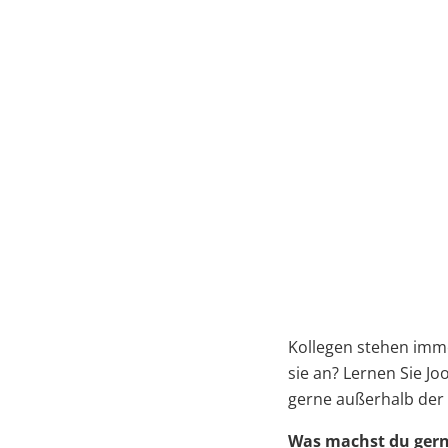
Weerheim
Unser Motto bei Mpri
Kollegen stehen imme
sie an? Lernen Sie J
gerne außerhalb der 
Was machst du gerne