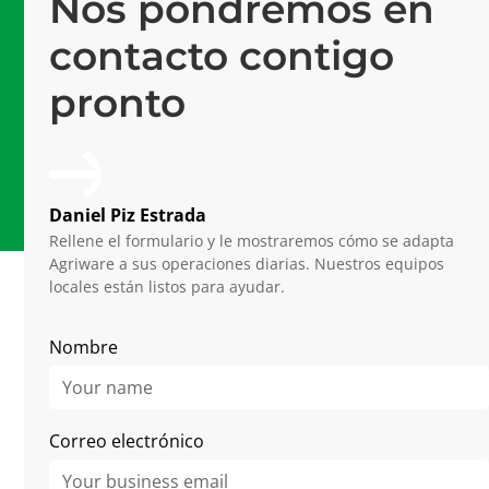
Nos pondremos en
Profesionales en Mprise
contacto contigo
Software #1
pronto
Plataforma de última generación
15 años
De experiencia en horticultura
Daniel Piz Estrada
Rellene el formulario y le mostraremos cómo se adapta
Agriware a sus operaciones diarias. Nuestros equipos
locales están listos para ayudar.
Related Articles
Nombre
Correo electrónico