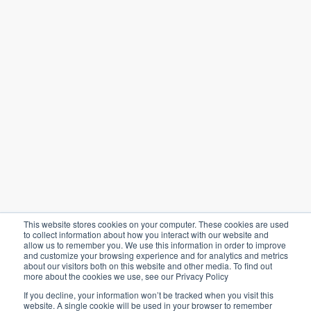
Al suscribirte aceptas nuestras
Política de privacidad
Política de privacidad
Términos y condiciones
Configuración de cookies
This website stores cookies on your computer. These cookies are used
to collect information about how you interact with our website and
allow us to remember you. We use this information in order to improve
©
2026
Agriware. Todos los derechos
and customize your browsing experience and for analytics and metrics
about our visitors both on this website and other media. To find out
reservados.
more about the cookies we use, see our Privacy Policy
If you decline, your information won’t be tracked when you visit this
Carreras
website. A single cookie will be used in your browser to remember