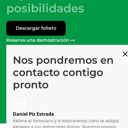
posibilidades
Descargar folleto
Reserva una demostración
Nos pondremos en
Más de 120
Profesionales en Mprise
contacto contigo
Software #1
pronto
Plataforma de última generación
15 años
De experiencia en horticultura
Daniel Piz Estrada
Rellene el formulario y le mostraremos cómo se adapta
Agriware a sus operaciones diarias. Nuestros equipos