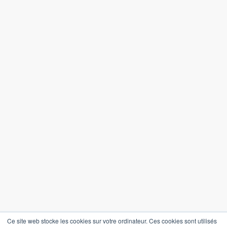
Soumettre
En vous inscrivant, vous acceptez notre
Politique de confidentialité
Politique de confidentialité
Termes et conditions
Ce site web stocke les cookies sur votre ordinateur. Ces cookies sont utilisés