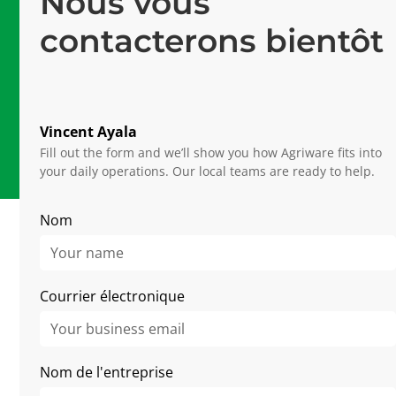
Nous vous
Les professionnels de Mprise
contacterons bientôt
Logiciel #1
Plateforme de pointe
20 ans
D'expertises en horticulture
Vincent Ayala
Fill out the form and we’ll show you how Agriware fits into
your daily operations. Our local teams are ready to help.
Nom
More Stories
Courrier électronique
Nom de l'entreprise