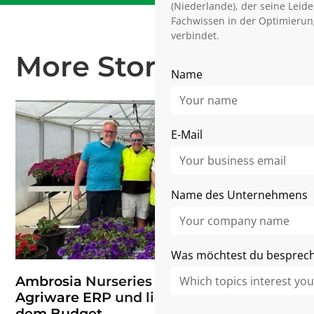
(Niederlande), der seine Leide
Fachwissen in der Optimieru
verbindet.
More Stories
Name
E-Mail
Name des Unternehmens
Was möchtest du besprec
Ambrosia Nurseries implementiert
Agriware ERP und liegt damit 30% unter
dem Budget