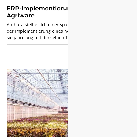
ERP-Implementierung bei Anthura mit
Agriware
Anthura stellte sich einer spannenden Herausforderung:
der Implementierung eines neuen ERP-Systems. Nachdem
sie jahrelang mit denselben Technologien gearbeitet
hatten, entschieden sie, dass es Zeit für eine Veränderung
war. Diese Reise hat nicht nur unser Informationssystem
verändert, sondern auch unsere Geschäftsprozesse neu
gestaltet. In diesem Artikel berichtet Tino Hartsink von
Anthura über wertvolle Erkenntnisse, die er dabei gelernt
hat — von der Gewinnung der Zustimmung des
Unternehmens über die Verwaltung der Stammdaten bis
hin zur Durchführung gründlicher Akzeptanztests.