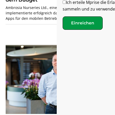
Ich erteile Mprise die Er
Ambrosia Nurseries Ltd., eine Gärtnerei in Familienbesitz,
sammeln und zu verwende
implementierte erfolgreich das Agriware ERP-System und
Apps für den mobilen Betrieb, die auf Microsoft Dynamics
Einreichen
365 Business Central (BC25) basieren. Unter der Leitung
von Jake Kitson und seinem Vater Greg schloss dieser
erstklassige Gewächshausbauer die vollständige
Implementierung innerhalb von 8 Monaten ab — 30% unter
dem Kostenrahmen. Dabei nutzte er leistungsstarke Tools,
um seine ehrgeizigen Expansionspläne zur Verdoppelung
der Produktionsfläche voranzutreiben...