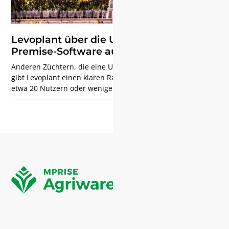
Levoplant über die Umstellung von On-
Premise-Software auf Cloud-Software
Anderen Züchtern, die eine Umstellung in Betracht ziehen,
gibt Levoplant einen klaren Rat: „Für Unternehmen mit
etwa 20 Nutzern oder weniger ist das ein Kinderspiel. Sie
sind günstiger, haben weniger Probleme mit Updates und
sind immer auf dem neuesten Stand und sicher. „Frank van
Holsteijn betont jedoch, wie wichtig gründliche Tests sind.
„Schauen Sie sich genau an, welche Anwendungen Sie mit
Business Central verknüpft haben, und testen Sie sie
ausgiebig. Das hat uns die meiste Arbeit gekostet, aber es
verhindert Probleme nach der Migration.“