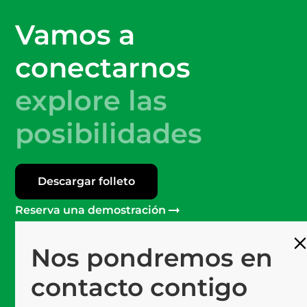
Vamos a
conectarnos
explore las
posibilidades
Descargar folleto
Reserva una demostración
Nos pondremos en
Más de 120
Profesionales en Mprise
contacto contigo
Software #1