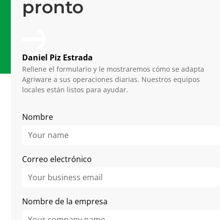
pronto
Plataforma de última generación
15 años
De experiencia en horticultura
Daniel Piz Estrada
Rellene el formulario y le mostraremos cómo se adapta
Agriware a sus operaciones diarias. Nuestros equipos
locales están listos para ayudar.
Related Articles
Nombre
Correo electrónico
Nombre de la empresa