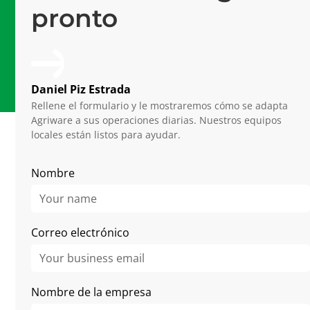
pronto
Plataforma de última generación
15 años
De experiencia en horticultura
Daniel Piz Estrada
Rellene el formulario y le mostraremos cómo se adapta
Agriware a sus operaciones diarias. Nuestros equipos
locales están listos para ayudar.
Related Articles
Nombre
Correo electrónico
Nombre de la empresa