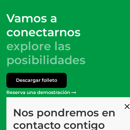
Vamos a
conectarnos
explore las
posibilidades
Descargar folleto
Reserva una demostración
Nos pondremos en
Más de 120
Profesionales en Mprise
contacto contigo
Software #1