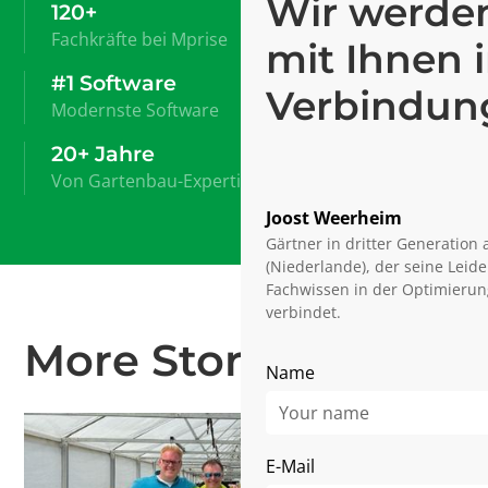
Wir werden
120+
Fachkräfte bei Mprise
mit Ihnen 
#1 Software
Verbindun
Modernste Software
20+ Jahre
Von Gartenbau-Expertise
Joost Weerheim
Gärtner in dritter Generatio
(Niederlande), der seine Leide
Fachwissen in der Optimieru
verbindet.
More Stories
Name
E-Mail