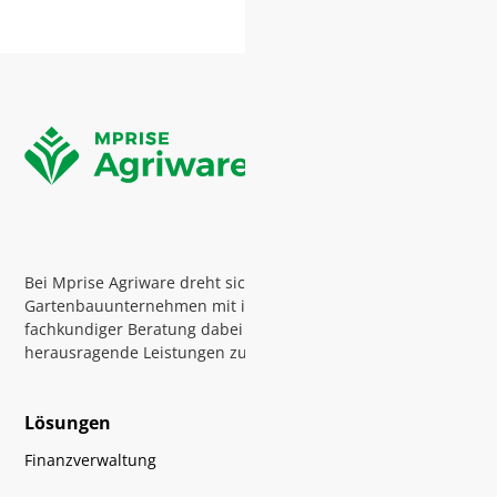
sind immer auf dem neuesten Stand und sicher. „Frank van
Holsteijn betont jedoch, wie wichtig gründliche Tests sind.
„Schauen Sie sich genau an, welche Anwendungen Sie mit
Business Central verknüpft haben, und testen Sie sie
ausgiebig. Das hat uns die meiste Arbeit gekostet, aber es
verhindert Probleme nach der Migration.“
Bei Mprise Agriware dreht sich alles darum,
Gartenbauunternehmen mit intelligenter Software und
fachkundiger Beratung dabei zu unterstützen,
herausragende Leistungen zu erbringen
Lösungen
Finanzverwaltung