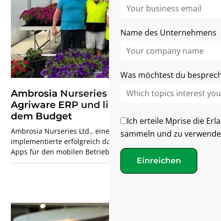
Name des Unternehmens
Was möchtest du besprec
Ambrosia Nurseries implementiert
Agriware ERP und liegt damit 30% unter
dem Budget
Ich erteile Mprise die Er
Ambrosia Nurseries Ltd., eine Gärtnerei in Familienbesitz,
sammeln und zu verwende
implementierte erfolgreich das Agriware ERP-System und
Apps für den mobilen Betrieb, die auf Microsoft Dynamics
Einreichen
365 Business Central (BC25) basieren. Unter der Leitung
von Jake Kitson und seinem Vater Greg schloss dieser
erstklassige Gewächshausbauer die vollständige
Implementierung innerhalb von 8 Monaten ab — 30% unter
dem Kostenrahmen. Dabei nutzte er leistungsstarke Tools,
um seine ehrgeizigen Expansionspläne zur Verdoppelung