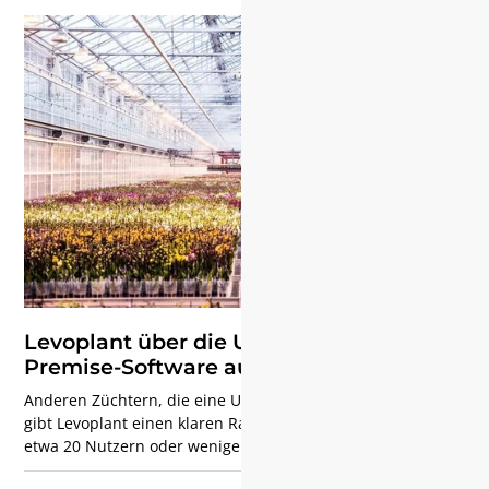
Anthura über wertvolle Erkenntnisse, die er dabei gelernt
hat — von der Gewinnung der Zustimmung des
Unternehmens über die Verwaltung der Stammdaten bis
hin zur Durchführung gründlicher Akzeptanztests.
Levoplant über die Umstellung von On-
Premise-Software auf Cloud-Software
Anderen Züchtern, die eine Umstellung in Betracht ziehen,
gibt Levoplant einen klaren Rat: „Für Unternehmen mit
etwa 20 Nutzern oder weniger ist das ein Kinderspiel. Sie
sind günstiger, haben weniger Probleme mit Updates und