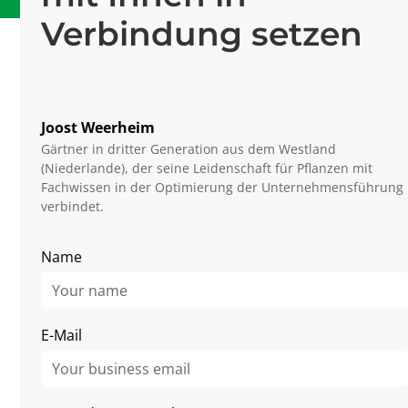
Verbindung setzen
Für
Gartenbauunternehmen
Joost Weerheim
Gartenbauunternehmen
Gärtner in dritter Generation aus dem Westland
zukunftssicher
(Niederlande), der seine Leidenschaft für Pflanzen mit
aufstellen
Fachwissen in der Optimierung der Unternehmensführung
verbindet.
Wir liefern Software, die Ihr
Gartenbauunternehmen messbar
Name
effizienter macht. Basierend auf
Microsoft Dynamics 365 verbinden wir
Büro und Produktion nahtlos – für
E-Mail
bessere Planung, mehr Transparenz
und volle Kostenkontrolle.