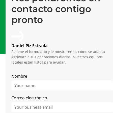
Profesionales en Mprise
contacto contigo
Software #1
pronto
Plataforma de última generación
15 años
De experiencia en horticultura
Daniel Piz Estrada
Rellene el formulario y le mostraremos cómo se adapta
Agriware a sus operaciones diarias. Nuestros equipos
locales están listos para ayudar.
More Stories
Nombre
Correo electrónico