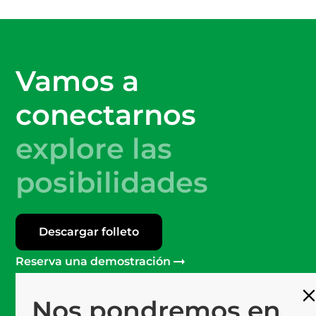
Vamos a
conectarnos
explore las
posibilidades
Descargar folleto
Reserva una demostración
Nos pondremos en
Más de 120